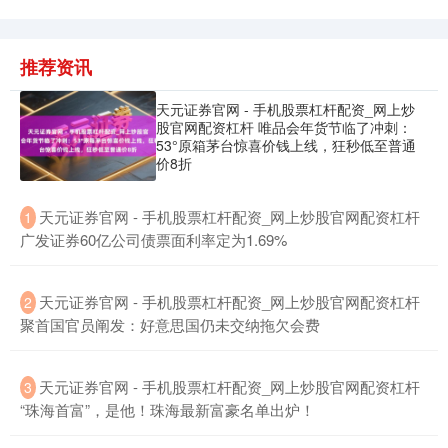
国债指数
229.69
+0.10
+0.04%
推荐资讯
天元证券官网 - 手机股票杠杆配资_网上炒
股官网配资杠杆 唯品会年货节临了冲刺：
53°原箱茅台惊喜价钱上线，狂秒低至普通
价8折
​天元证券官网 - 手机股票杠杆配资_网上炒股官网配资杠杆
1
广发证券60亿公司债票面利率定为1.69%
期指IC0
7877.80
+164.40
+2.13%
​天元证券官网 - 手机股票杠杆配资_网上炒股官网配资杠杆
2
聚首国官员阐发：好意思国仍未交纳拖欠会费
​天元证券官网 - 手机股票杠杆配资_网上炒股官网配资杠杆
3
“珠海首富”，是他！珠海最新富豪名单出炉！