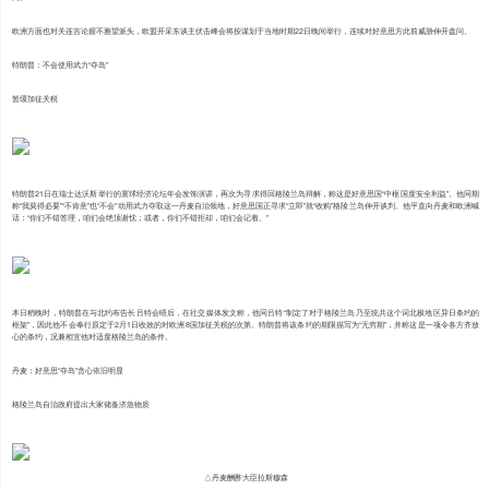
欧洲方面也对关连言论握不雅望派头，欧盟开采东谈主伏击峰会将按谋划于当地时期22日晚间举行，连续对好意思方此前威胁伸开盘问。
特朗普：不会使用武力“夺岛”
暂缓加征关税
特朗普21日在瑞士达沃斯举行的寰球经济论坛年会发饰演讲，再次为寻求得回格陵兰岛辩解，称这是好意思国“中枢国度安全利益”。他同期
称“我莫得必要”“不肯意”也“不会”动用武力夺取这一丹麦自治领地，好意思国正寻求“立即”就“收购”格陵兰岛伸开谈判。他平直向丹麦和欧洲喊
话：“你们不错答理，咱们会绝顶谢忱；或者，你们不错拒却，咱们会记着。”
本日稍晚时，特朗普在与北约布告长吕特会晤后，在社交媒体发文称，他同吕特“制定了对于格陵兰岛乃至统共这个词北极地区异日条约的
框架”，因此他不会奉行原定于2月1日收效的对欧洲8国加征关税的次第。特朗普将该条约的期限描写为“无穷期”，并称这是一项令各方齐放
心的条约，况兼相宜他对适度格陵兰岛的条件。
丹麦：好意思“夺岛”贪心依旧明显
格陵兰岛自治政府提出大家储备济急物质
△丹麦酬酢大臣拉斯穆森