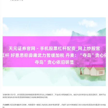
当地时期1月21日，好意思国总统特朗普辞寰球经济论坛上明确暗示，不会武力夺取格陵兰岛，他在与北约布告长会面后还暗示，暂时不会
按原定谋划向反对好意思国得回格陵兰岛的欧洲8国加征关税。
丹麦酬酢大臣拉斯穆森本日则称，特朗普同一格陵兰岛的贪心依然“绝顶明显”，丹麦不会针对将格陵兰岛打法给好意思国的问题进行任何盘
问。