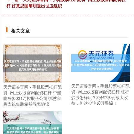
杆 好意思国阐明退出世卫组织
相关文章
天元证券官网 - 手机股票杠杆配
天元证券官网 - 手机股票杠杆配
资_网上炒股官网配资杠杆 杠杆
资_网上炒股官网配资杠杆 中船
炒股怎样玩？3分钟学会放大收
防务(00317)控股子公司刚烈16
益，但这少许必须警惕！
艘支线集装箱船教悔协议