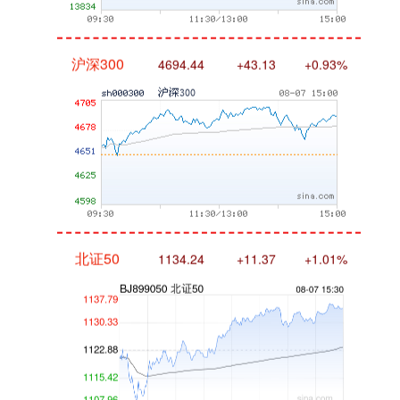
沪深300
4694.44
+43.13
+0.93%
北证50
1134.24
+11.37
+1.01%