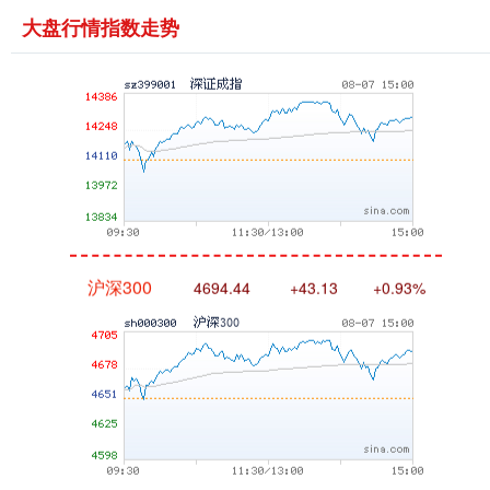
大盘行情指数走势
深证成指
14311.01
+200.89
+1.42%
沪深300
4694.44
+43.13
+0.93%