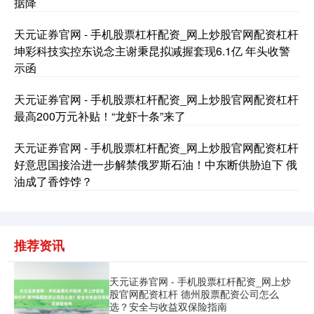
7242.10
+12.30
+0.17%
据降
天元证券官网 - 手机股票杠杆配资_网上炒股官网配资杠杆
坤彩科技实控东说念主谢秉昆拟减握套现6.1亿 年头收警
示函
天元证券官网 - 手机股票杠杆配资_网上炒股官网配资杠杆
最高200万元补贴！“龙虾十条”来了
天元证券官网 - 手机股票杠杆配资_网上炒股官网配资杠杆
国债指数
229.69
+0.10
+0.04%
好意思国接洽进一步解禁俄罗斯石油！中东断供胁迫下 俄
油成了香饽饽？
推荐资讯
天元证券官网 - 手机股票杠杆配资_网上炒
股官网配资杠杆 德州股票配资公司怎么
期指IC0
7877.80
+164.40
+2.13%
选？安全与收益双保险指南