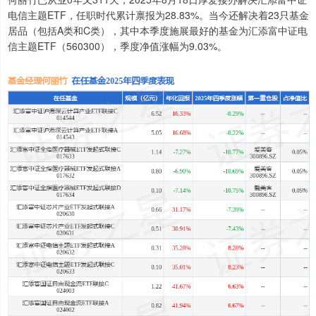
电信主题ETF，任职时代累计禀报为28.83%。当今还解决着23只基金
居品（包括A类和C类），其中本季度施展最好的基金为汇添富中证电
信主题ETF（560300），季度净值涨幅为9.03%。